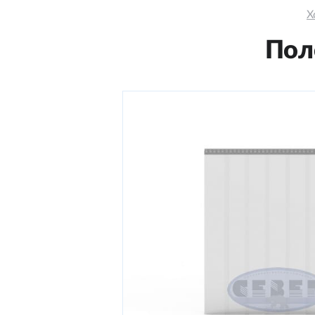
Х
Пол