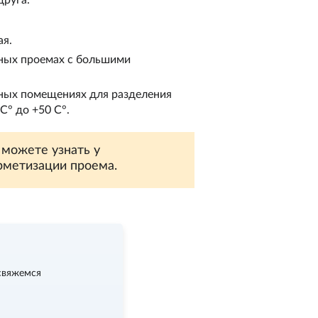
ая.
чных проемах с большими
нных помещениях для разделения
С° до +50 С°.
 можете узнать у
рметизации проема.
свяжемся