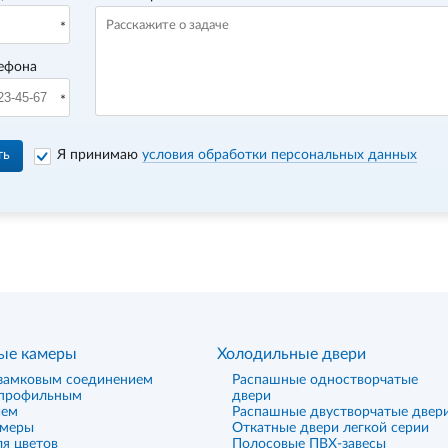
ефона
ть
Я принимаю
условия обработки персональных данных
ые камеры
Холодильные двери
замковым соединением
Распашные одностворчатые
 профильным
двери
ием
Распашные двустворчатые двер
амеры
Откатные двери легкой серии
я цветов
Полосовые ПВХ-завесы