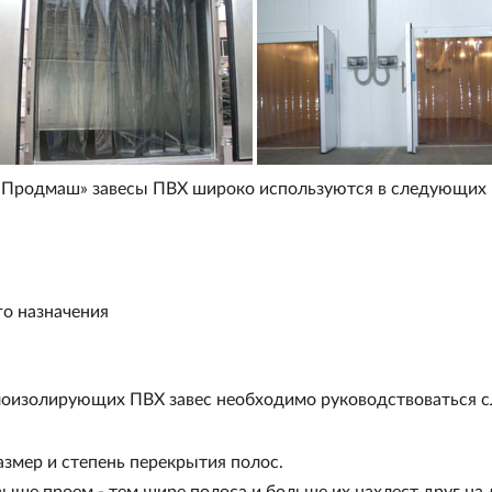
«Продмаш»
завесы ПВХ широко используются в следующих
о назначения
лоизолирующих ПВХ завес необходимо руководствоваться
змер и степень перекрытия полос.
ыше проем - тем шире полоса и больше их нахлест друг на 