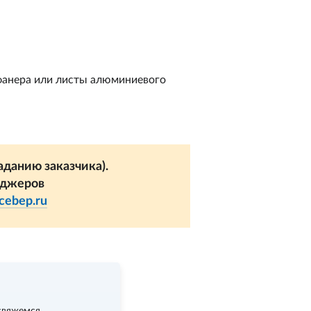
фанера или листы алюминиевого
данию заказчика).
еджеров
cebep.ru