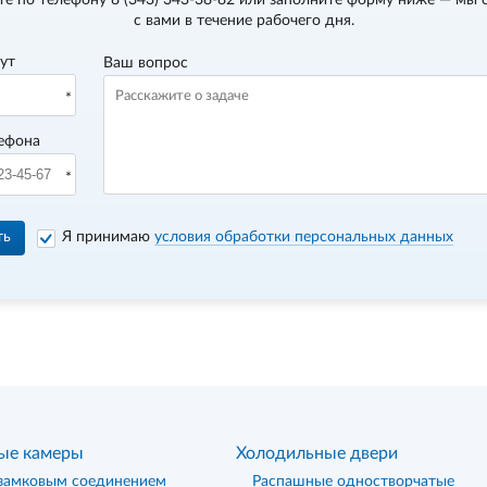
те по телефону
8 (343) 343-38-82
или заполните форму ниже — мы 
с вами в течение рабочего дня.
вут
Ваш вопрос
ефона
ть
Я принимаю
условия обработки персональных данных
ые камеры
Холодильные двери
замковым соединением
Распашные одностворчатые